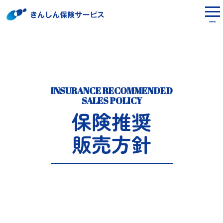
menu
INSURANCE RECOMMENDED
SALES POLICY
保険推奨
販売方針